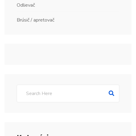
Odlievač
Brúsič / apretovač