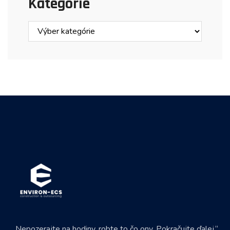
Kategórie
„ Nepozerajte na hodiny, robte to čo ony. Pokračujte ďalej.“