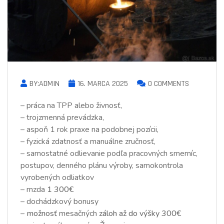
BY:ADMIN
16. MARCA 2025
0 COMMENTS
– práca na TPP alebo živnosť,
– trojzmenná prevádzka,
– aspoň 1 rok praxe na podobnej pozícii,
– fyzická zdatnosť a manuálne zručnosť,
– samostatné odlievanie podľa pracovných smerníc,
postupov, denného plánu výroby, samokontrola
vyrobených odliatkov
– mzda
1 300€
– dochádzkový bonusy
–
možnosť
mesačných
záloh až do výšky 300€