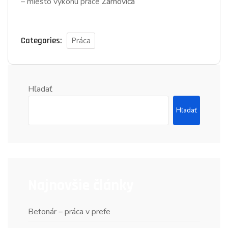
– miesto výkonu práce
Žarnovica
Categories:
Práca
Hľadať
Hľadať
Najnovšie články
Betonár – práca v prefe